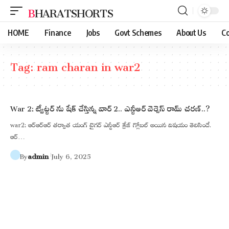
BHARATSHORTS
HOME
Finance
Jobs
Govt Schemes
About Us
Co
Tag:
ram charan in war2
War 2: ట్వీట్టర్ ను షేక్ చేస్తిన్న వార్ 2.. ఎన్టీఅర్ వెర్సెస్ రామ్ చరణ్..?
war2: ఆర్ఆర్ఆర్ తర్వాత యంగ్ టైగర్ ఎన్టీఆర్ క్రేజ్ గ్లోబల్ అయిన విషయం తెలిసిందే.
ఆర్…
By
admin
July 6, 2025